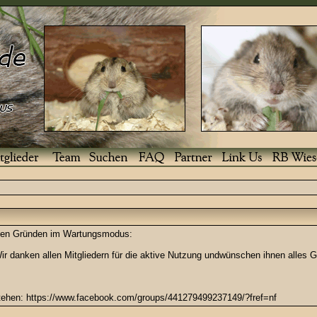
enden Gründen im Wartungsmodus:
r danken allen Mitgliedern für die aktive Nutzung undwünschen ihnen alles G
stehen: https://www.facebook.com/groups/441279499237149/?fref=nf