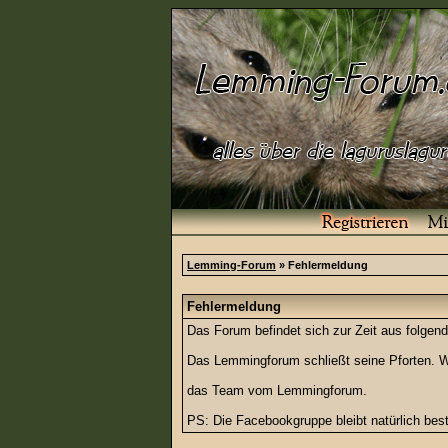
Lemming-Forum
» Fehlermeldung
Fehlermeldung
Das Forum befindet sich zur Zeit aus folg
Das Lemmingforum schließt seine Pforten. Wi
das Team vom Lemmingforum.
PS: Die Facebookgruppe bleibt natürlich be