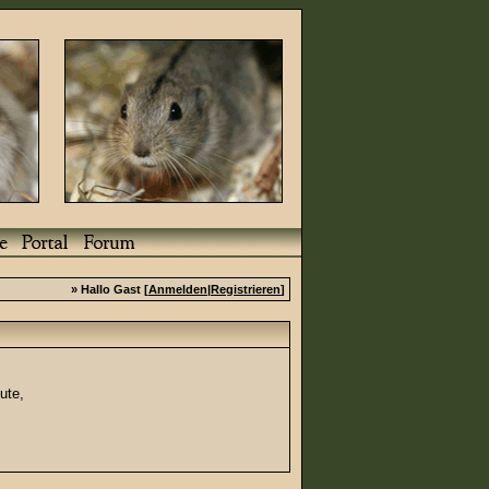
» Hallo Gast [
Anmelden
|
Registrieren
]
ute,