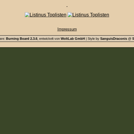
Impressum
are:
Burning Board 2.3.6
, entwickelt von
WoltLab GmbH
| Style by
SanguisDraconis
@
S