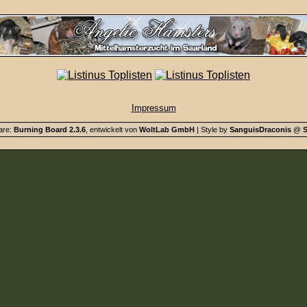
Impressum
are:
Burning Board 2.3.6
, entwickelt von
WoltLab GmbH
| Style by
SanguisDraconis
@
S