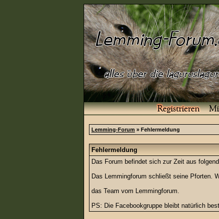
Lemming-Forum
» Fehlermeldung
Fehlermeldung
Das Forum befindet sich zur Zeit aus folg
Das Lemmingforum schließt seine Pforten. Wi
das Team vom Lemmingforum.
PS: Die Facebookgruppe bleibt natürlich be