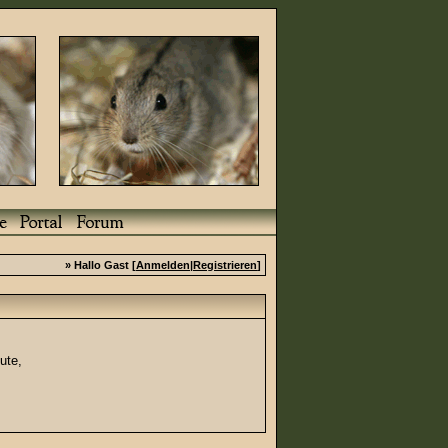
» Hallo Gast [
Anmelden
|
Registrieren
]
ute,