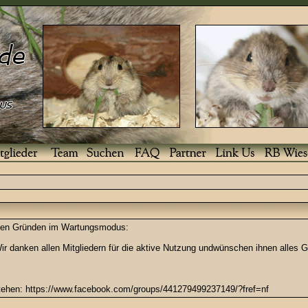
enden Gründen im Wartungsmodus:
r danken allen Mitgliedern für die aktive Nutzung undwünschen ihnen alles G
stehen: https://www.facebook.com/groups/441279499237149/?fref=nf