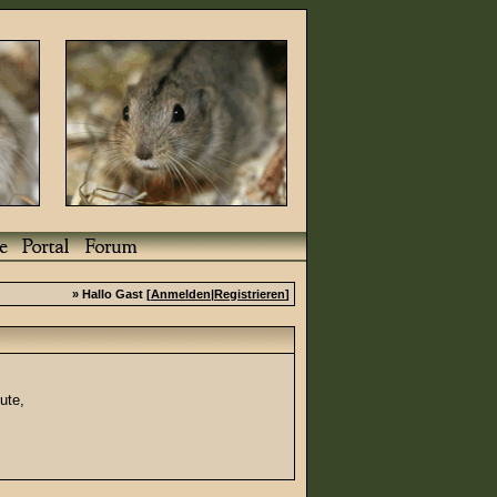
» Hallo Gast [
Anmelden
|
Registrieren
]
ute,