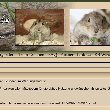
enden Gründen im Wartungsmodus:
r danken allen Mitgliedern für die aktive Nutzung undwünschen ihnen alles G
stehen: https://www.facebook.com/groups/441279499237149/?fref=nf