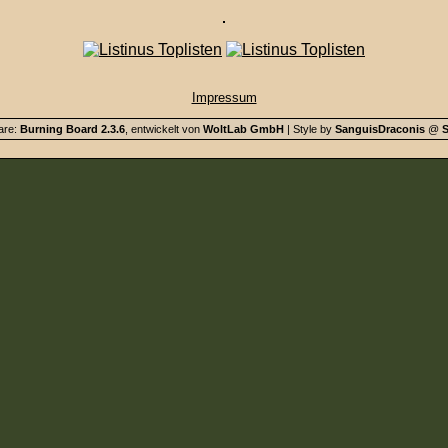
Impressum
are:
Burning Board 2.3.6
, entwickelt von
WoltLab GmbH
| Style by
SanguisDraconis
@
S