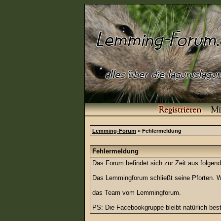
Lemming-Forum
» Fehlermeldung
Fehlermeldung
Das Forum befindet sich zur Zeit aus folg
Das Lemmingforum schließt seine Pforten. Wi
das Team vom Lemmingforum.
PS: Die Facebookgruppe bleibt natürlich be