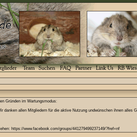
enden Gründen im Wartungsmodus:
r danken allen Mitgliedern für die aktive Nutzung undwünschen ihnen alles G
stehen: https://www.facebook.com/groups/441279499237149/?fref=nf