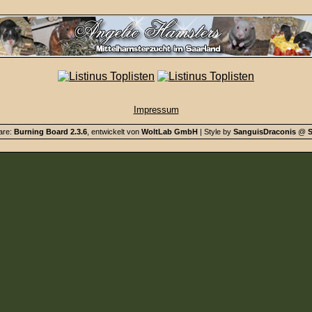
Impressum
are:
Burning Board 2.3.6
, entwickelt von
WoltLab GmbH
| Style by
SanguisDraconis
@
S