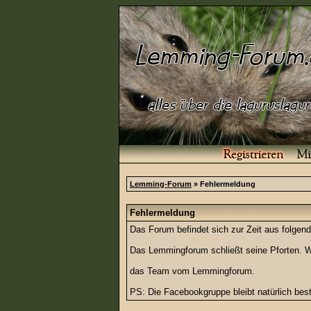
Lemming-Forum
» Fehlermeldung
Fehlermeldung
Das Forum befindet sich zur Zeit aus folg
Das Lemmingforum schließt seine Pforten. Wi
das Team vom Lemmingforum.
PS: Die Facebookgruppe bleibt natürlich be