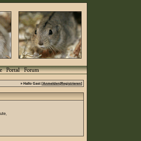
» Hallo Gast [
Anmelden
|
Registrieren
]
ute,