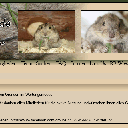
enden Gründen im Wartungsmodus:
r danken allen Mitgliedern für die aktive Nutzung undwünschen ihnen alles G
stehen: https://www.facebook.com/groups/441279499237149/?fref=nf