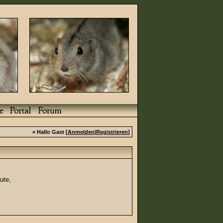
» Hallo Gast [
Anmelden
|
Registrieren
]
ute,