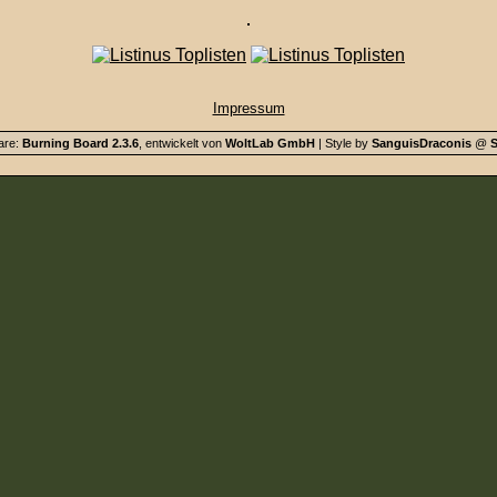
Impressum
are:
Burning Board 2.3.6
, entwickelt von
WoltLab GmbH
| Style by
SanguisDraconis
@
S