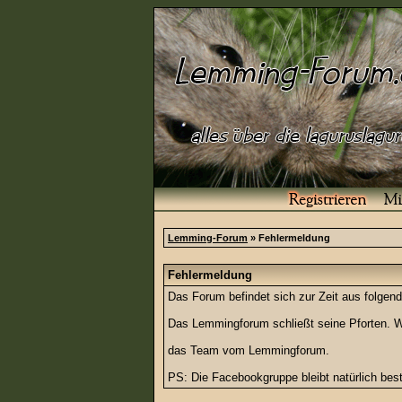
Lemming-Forum
» Fehlermeldung
Fehlermeldung
Das Forum befindet sich zur Zeit aus folg
Das Lemmingforum schließt seine Pforten. Wi
das Team vom Lemmingforum.
PS: Die Facebookgruppe bleibt natürlich be