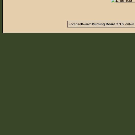
Forensoftware:
Burning Board 2.3.6
, entwi