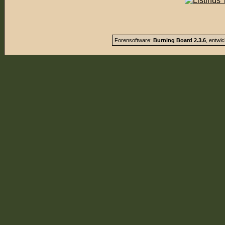
Forensoftware:
Burning Board 2.3.6
, entwi