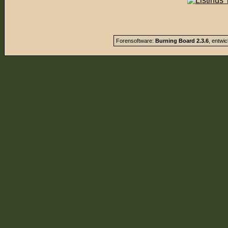
Forensoftware:
Burning Board 2.3.6
, entwi