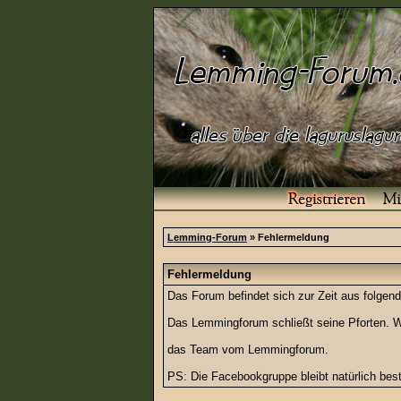
Lemming-Forum
» Fehlermeldung
Fehlermeldung
Das Forum befindet sich zur Zeit aus folg
Das Lemmingforum schließt seine Pforten. Wi
das Team vom Lemmingforum.
PS: Die Facebookgruppe bleibt natürlich be