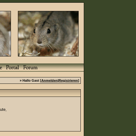
» Hallo Gast [
Anmelden
|
Registrieren
]
ute,