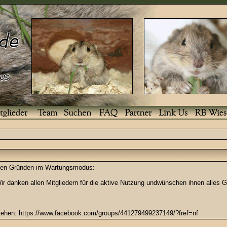
enden Gründen im Wartungsmodus:
r danken allen Mitgliedern für die aktive Nutzung undwünschen ihnen alles G
stehen: https://www.facebook.com/groups/441279499237149/?fref=nf