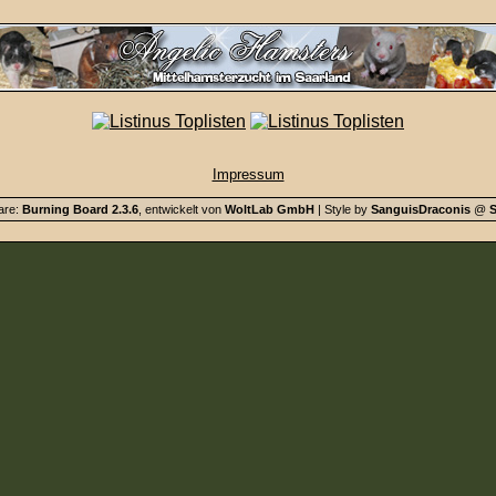
Impressum
are:
Burning Board 2.3.6
, entwickelt von
WoltLab GmbH
| Style by
SanguisDraconis
@
S