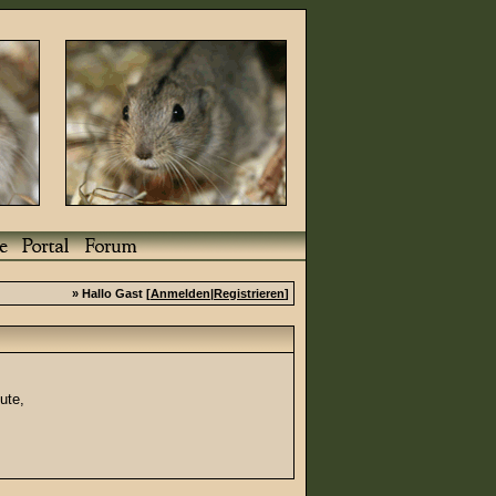
» Hallo Gast [
Anmelden
|
Registrieren
]
ute,