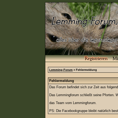
Lemming-Forum
» Fehlermeldung
Fehlermeldung
Das Forum befindet sich zur Zeit aus folg
Das Lemmingforum schließt seine Pforten. Wi
das Team vom Lemmingforum.
PS: Die Facebookgruppe bleibt natürlich be