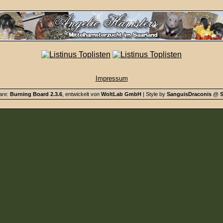
Impressum
are:
Burning Board 2.3.6
, entwickelt von
WoltLab GmbH
| Style by
SanguisDraconis
@
S