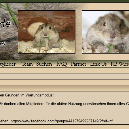
enden Gründen im Wartungsmodus:
r danken allen Mitgliedern für die aktive Nutzung undwünschen ihnen alles G
stehen: https://www.facebook.com/groups/441279499237149/?fref=nf