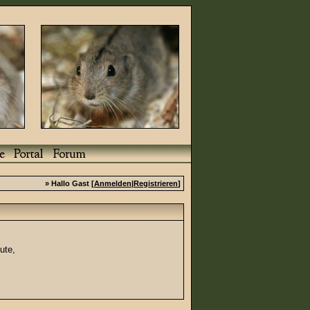
» Hallo Gast [
Anmelden
|
Registrieren
]
ute,