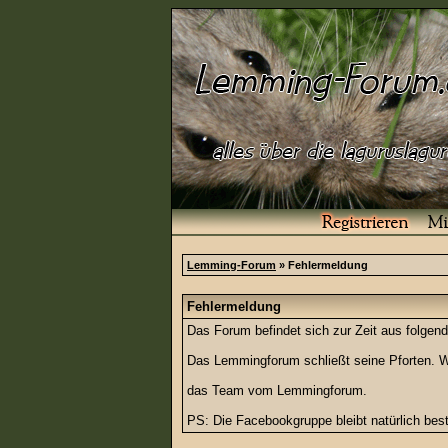
Lemming-Forum
» Fehlermeldung
Fehlermeldung
Das Forum befindet sich zur Zeit aus folg
Das Lemmingforum schließt seine Pforten. Wi
das Team vom Lemmingforum.
PS: Die Facebookgruppe bleibt natürlich be