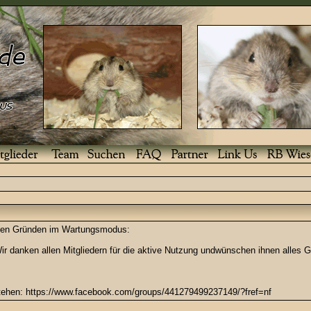
enden Gründen im Wartungsmodus:
r danken allen Mitgliedern für die aktive Nutzung undwünschen ihnen alles G
stehen: https://www.facebook.com/groups/441279499237149/?fref=nf