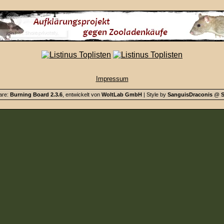
Impressum
are:
Burning Board 2.3.6
, entwickelt von
WoltLab GmbH
| Style by
SanguisDraconis
@
S