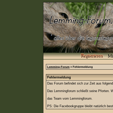
Lemming-Forum
» Fehlermeldung
Fehlermeldung
Das Forum befindet sich zur Zeit aus folg
Das Lemmingforum schließt seine Pforten. Wi
das Team vom Lemmingforum.
PS: Die Facebookgruppe bleibt natürlich be