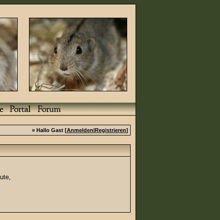
» Hallo Gast [
Anmelden
|
Registrieren
]
ute,