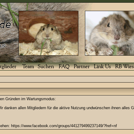
enden Gründen im Wartungsmodus:
r danken allen Mitgliedern für die aktive Nutzung undwünschen ihnen alles G
stehen: https://www.facebook.com/groups/441279499237149/?fref=nf