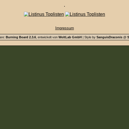
Impressum
are:
Burning Board 2.3.6
, entwickelt von
WoltLab GmbH
| Style by
SanguisDraconis
@
S