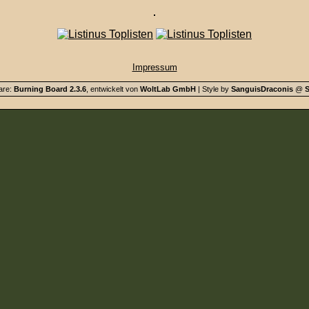
Impressum
are:
Burning Board 2.3.6
, entwickelt von
WoltLab GmbH
| Style by
SanguisDraconis
@
S