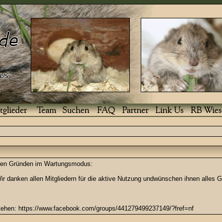
enden Gründen im Wartungsmodus:
r danken allen Mitgliedern für die aktive Nutzung undwünschen ihnen alles G
stehen: https://www.facebook.com/groups/441279499237149/?fref=nf