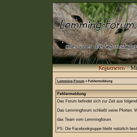
Lemming-Forum
» Fehlermeldung
Fehlermeldung
Das Forum befindet sich zur Zeit aus folg
Das Lemmingforum schließt seine Pforten. Wi
das Team vom Lemmingforum.
PS: Die Facebookgruppe bleibt natürlich be