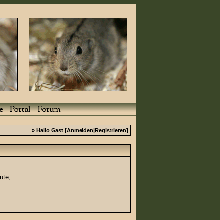
» Hallo Gast [
Anmelden
|
Registrieren
]
ute,