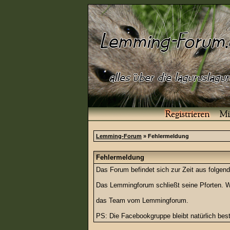
Lemming-Forum
» Fehlermeldung
Fehlermeldung
Das Forum befindet sich zur Zeit aus folg
Das Lemmingforum schließt seine Pforten. Wi
das Team vom Lemmingforum.
PS: Die Facebookgruppe bleibt natürlich be