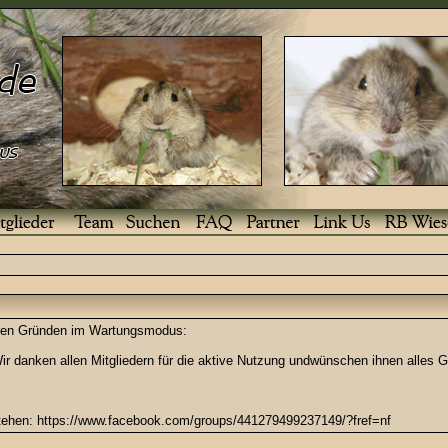
enden Gründen im Wartungsmodus:
r danken allen Mitgliedern für die aktive Nutzung undwünschen ihnen alles G
stehen: https://www.facebook.com/groups/441279499237149/?fref=nf