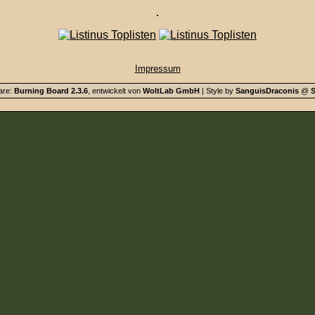
Impressum
are:
Burning Board 2.3.6
, entwickelt von
WoltLab GmbH
| Style by
SanguisDraconis
@
S