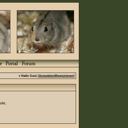
» Hallo Gast [
Anmelden
|
Registrieren
]
ute,